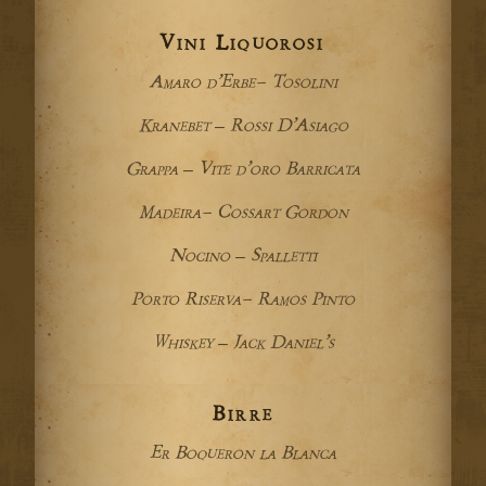
Vini Liquorosi
Amaro d’Erbe- Tosolini
Kranebet – Rossi D’Asiago
Grappa – Vite d’oro Barricata
Madeira- Cossart Gordon
Nocino – Spalletti
Porto Riserva- Ramos Pinto
Whiskey – Jack Daniel’s
Birre
Er Boqueron la Blanca