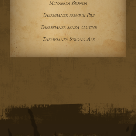
Menabrea Bionda
Theresianer premium Pils
Theresianer senza glutine
ITA
Theresianer Strong Ale