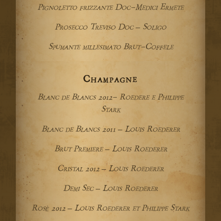
Pignoletto frizzante Doc-Medici Ermete
Prosecco Treviso Doc – Soligo
Spumante millesimato Brut-Coffele
L’OSTERIA
Champagne
I NOSTRI VINI
Blanc de Blancs 2012- Roedere e Philippe
Stark
NEWS&PRESS
Blanc de Blancs 2011 – Louis Roederer
SOCIAL WALL
Brut Premiere – Louis Roederer
DICONO DI NOI
Cristal 2012 – Louis Roederer
Demi Sec – Louis Roederer
CONTATTI
Rosè 2012 – Louis Roederer et Philippe Stark