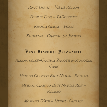
Pinot Grigio – Vie de Romans
Pouilly Fumè – LaDoucette
Ribolla Gialla – Pitars
Sauternes- Chateau les Justices
Vini Bianchi Frizzanti
Albana dolce-Cantina Zanotti protonotari
Campi
Metodo Classico Brut Nature-Rodaro
Metodo Classico Brut Nature Rosè-
Rodaro
Moscato D’asti – Michele Chiarlo