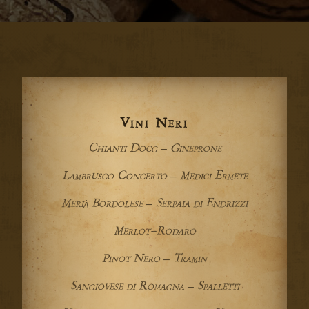
Vini Neri
Chianti Docg – Gineprone
Lambrusco Concerto – Medici Ermete
Merià Bordolese – Serpaia di Endrizzi
Merlot-Rodaro
Pinot Nero – Tramin
Sangiovese di Romagna – Spalletti