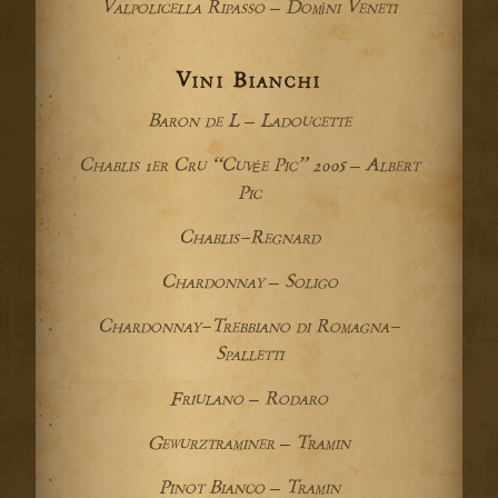
Valpolicella Ripasso – Domìni Veneti
Vini Bianchi
Baron de L – Ladoucette
Chablis 1er Cru “Cuvée Pic” 2005 – Albert
Pic
Chablis-Regnard
Chardonnay – Soligo
Chardonnay-Trebbiano di Romagna-
Spalletti
Friulano – Rodaro
Gewurztraminer – Tramin
Pinot Bianco – Tramin